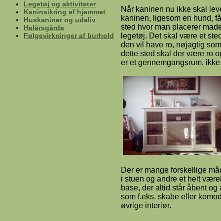
Legetøj og aktiviteter
Når kaninen nu ikke skal leve 
Kaninsikring af hjemmet
kaninen, ligesom en hund, f
Huskaniner og udeliv
sted hvor man placerer made
Helårsgårde
Følgevirkninger af burhold
legetøj. Det skal være et ste
den vil have ro, nøjagtig so
dette sted skal der være ro o
er et gennemgangsrum, ikke
Der er mange forskellige måd
i stuen og andre et helt være
base, der altid står åbent og
som f.eks. skabe eller komod
øvrige interiør.