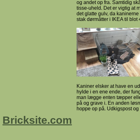
og andet op fra. Samtidig skå
tisse-uheld. Det er vigtig a
det glatte gulv, da kaninerne
stak dørmåtter i IKEA til blot 4
Kaniner elsker at have en ud
hylde i en ene ende, der fu
man lægge enten tæpper elle
på og grave i. En anden løs
hoppe op på. Udkigspost og h
Bricksite.com