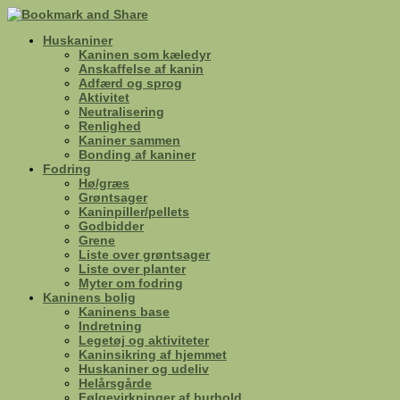
Huskaniner
Kaninen som kæledyr
Anskaffelse af kanin
Adfærd og sprog
Aktivitet
Neutralisering
Renlighed
Kaniner sammen
Bonding af kaniner
Fodring
Hø/græs
Grøntsager
Kaninpiller/pellets
Godbidder
Grene
Liste over grøntsager
Liste over planter
Myter om fodring
Kaninens bolig
Kaninens base
Indretning
Legetøj og aktiviteter
Kaninsikring af hjemmet
Huskaniner og udeliv
Helårsgårde
Følgevirkninger af burhold