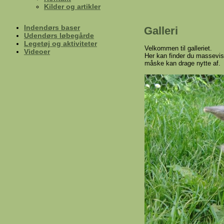
Kilder og artikler
Indendørs baser
Galleri
Udendørs løbegårde
Legetøj og aktiviteter
Velkommen til galleriet.
Videoer
Her kan finder du massevis 
måske kan drage nytte af.