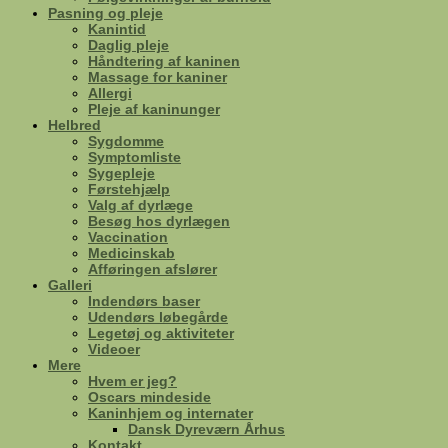
Pasning og pleje
Kanintid
Daglig pleje
Håndtering af kaninen
Massage for kaniner
Allergi
Pleje af kaninunger
Helbred
Sygdomme
Symptomliste
Sygepleje
Førstehjælp
Valg af dyrlæge
Besøg hos dyrlægen
Vaccination
Medicinskab
Afføringen afslører
Galleri
Indendørs baser
Udendørs løbegårde
Legetøj og aktiviteter
Videoer
Mere
Hvem er jeg?
Oscars mindeside
Kaninhjem og internater
Dansk Dyreværn Århus
Kontakt