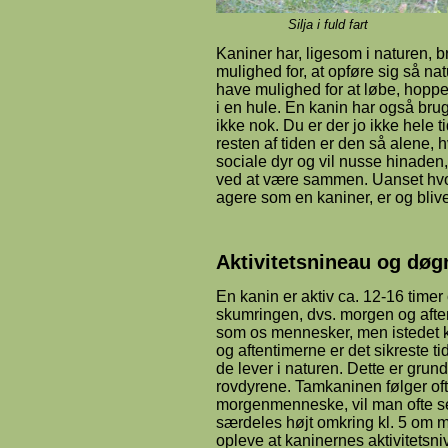
Silja i fuld fart Venus e
Kaniner har, ligesom i naturen, br
mulighed for, at opføre sig så nat
have mulighed for at løbe, hoppe
i en hule. En kanin har også brug
ikke nok. Du er der jo ikke hele
resten af tiden er den så alene, 
sociale dyr og vil nusse hinade
ved at være sammen. Uanset hvo
agere som en kaniner, er og bliver
Aktivitetsnineau og dø
En kanin er aktiv ca. 12-16 tim
skumringen, dvs. morgen og afte
som os mennesker, men istedet k
og aftentimerne er det sikreste t
de lever i naturen. Dette er gru
rovdyrene. Tamkaninen følger o
morgenmenneske, vil man ofte se
særdeles højt omkring kl. 5 om
opleve at kaninernes aktivitetsn