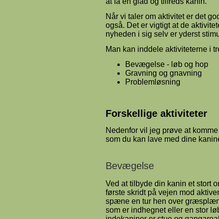
at få en glad og tilfreds kanin.
Når vi taler om aktivitet er det go
også. Det er vigtigt at de aktivite
nyheden i sig selv er yderst stim
Man kan inddele aktiviteterne i 
Bevægelse - løb og hop
Gravning og gnavning
Problemløsning
Forskellige aktiviteter
Nedenfor vil jeg prøve at komme me
som du kan lave med dine kanine
Bevægelse
Ved at tilbyde din kanin et stort 
første skridt på vejen mod aktive
spæne en tur hen over græsplæne
som er indhegnet eller en stor lø
indekaniner er stue og gangarea