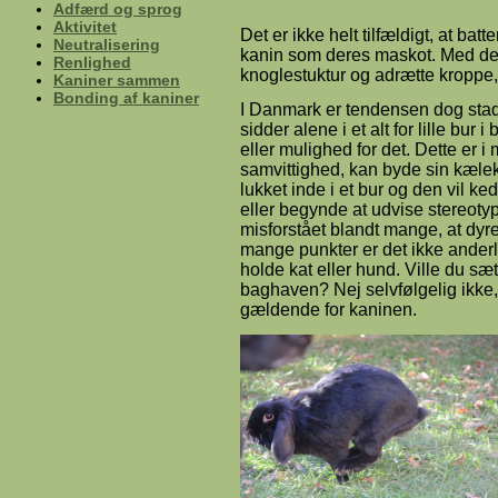
Adfærd og sprog
Aktivitet
Det er ikke helt tilfældigt, at ba
Neutralisering
kanin som deres maskot. Med der
Renlighed
knoglestuktur og adrætte kroppe, e
Kaniner sammen
Bonding af kaniner
I Danmark er tendensen dog stad
sidder alene i et alt for lille b
eller mulighed for det. Dette er 
samvittighed, kan byde sin kælek
lukket inde i et bur og den vil ke
eller begynde at udvise stereot
misforstået blandt mange, at dyret 
mange punkter er det ikke anderl
holde kat eller hund. Ville du sætt
baghaven? Nej selvfølgelig ikke, 
gældende for kaninen.