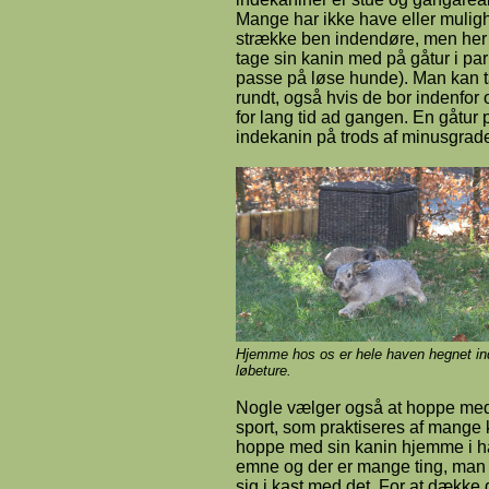
Mange har ikke have eller mulighe
strække ben indendøre, men her 
tage sin kanin med på gåtur i pa
passe på løse hunde). Man kan ta
rundt, også hvis de bor indenfor o
for lang tid ad gangen. En gåtur p
indekanin på trods af minusgrade
Hjemme hos os er hele haven hegnet ind
løbeture.
Nogle vælger også at hoppe med
sport, som praktiseres af mange
hoppe med sin kanin hjemme i hav
emne og der er mange ting, man 
sig i kast med det. For at dække 