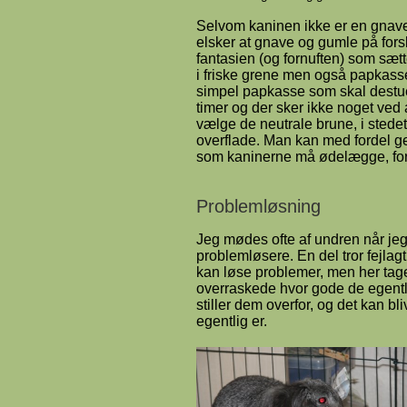
Selvom kaninen ikke er en gnaver
elsker at gnave og gumle på fors
fantasien (og fornuften) som sæt
i friske grene men også papkasser
simpel papkasse som skal destuer
timer og der sker ikke noget ved 
vælge de neutrale brune, i stedet
overflade. Man kan med fordel
som kaninerne må ødelægge, for a
Problemløsning
Jeg mødes ofte af undren når jeg 
problemløsere. En del tror fejlagt
kan løse problemer, men her tager
overraskede hvor gode de egentli
stiller dem overfor, og det kan bl
egentlig er.