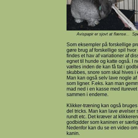
Avispapir er sjovt at flænse... Spe
Som eksempler på forskellige p
gøre brug af forskellige spil hv
findes et hav af variationer af d
egnet til hunde og katte også. I n
væltes inden de kan få fat i godb
skubbes, snore som skal hives i 
Man kan også selv lave nogle af d
som ligner. F.eks. kan man gemm
mad ned i en kasse med iturevet av
sammen i enderne.
Klikker-træning kan også bruges
del tricks. Man kan lave øvelser
rundt etc. Det kræver at klikkere
godbidder som kaninen er særligt
Nedenfor kan du se en video om 
kanin.