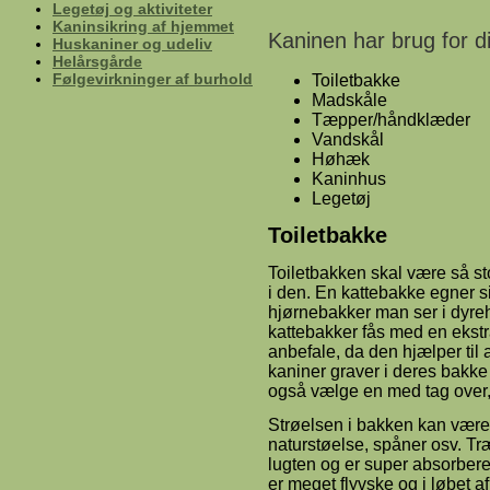
Legetøj og aktiviteter
Kaninsikring af hjemmet
Kaninen har brug for di
Huskaniner og udeliv
Helårsgårde
Følgevirkninger af burhold
Toiletbakke
Madskåle
Tæpper/håndklæder
Vandskål
Høhæk
Kaninhus
Legetøj
Toiletbakke
Toiletbakken skal være så st
i den. En kattebakke egner sig
hjørnebakker man ser i dyreh
kattebakker fås med en ekstr
anbefale, da den hjælper til
kaniner graver i deres bakke
også vælge en med tag over,
Strøelsen i bakken kan være f
naturstøelse, spåner osv. Tr
lugten og er super absorbere
er meget flyvske og i løbet af